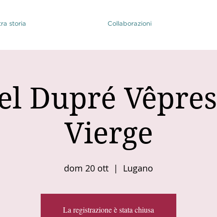
ra storia
Collaborazioni
l Dupré Vêpres
Vierge
dom 20 ott
  |  
Lugano
La registrazione è stata chiusa