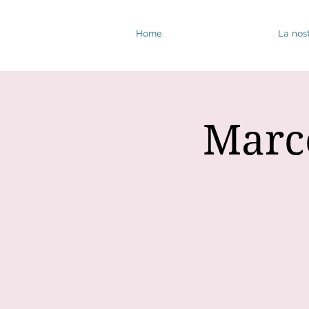
Home
La nost
Marce