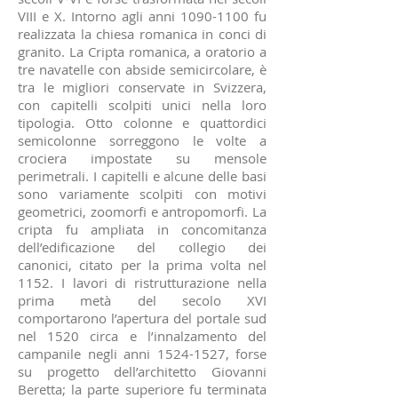
VIII e X. Intorno agli anni
1090-1100
fu
realizzata la chiesa romanica in conci di
granito. La Cripta romanica, a oratorio a
tre navatelle con abside semicircolare, è
tra le migliori conservate in Svizzera,
con capitelli scolpiti unici nella loro
tipologia. Otto colonne e quattordici
semicolonne sorreggono le volte a
crociera impostate su mensole
perimetrali. I capitelli e alcune delle basi
sono variamente scolpiti con motivi
geometrici, zoomorfi e antropomorfi. La
cripta fu ampliata in concomitanza
dell’edificazione del collegio dei
canonici, citato per la prima volta nel
1152. I lavori di ristrutturazione nella
prima metà del secolo XVI
comportarono l’apertura del portale sud
nel 1520 circa e l’innalzamento del
campanile negli anni
1524-1527
, forse
su progetto dell’architetto Giovanni
Beretta; la parte superiore fu terminata