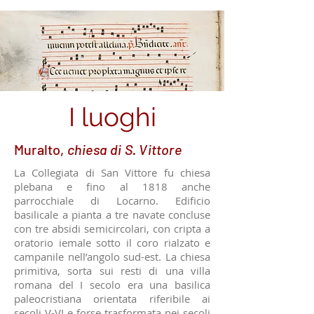
I luoghi
Muralto,
chiesa di S. Vittore
La Collegiata di San Vittore fu chiesa
plebana e fino al 1818 anche
parrocchiale di Locarno. Edificio
basilicale a pianta a tre navate concluse
con tre absidi semicircolari, con cripta a
oratorio iemale sotto il coro rialzato e
campanile nell’angolo sud-est. La chiesa
primitiva, sorta sui resti di una villa
romana del I secolo era una basilica
paleocristiana orientata riferibile ai
secoli V-VI e forse trasformata nei secoli